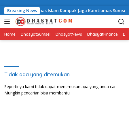
Langsung ke konten
Polda Sumsel dan Ormas Islam Kompak Jaga Kamtibmas Sumsel
Breaking News
Home
DhasyatSumsel
DhasyatNews
DhasyatFinance
Dha
Tidak ada yang ditemukan
Sepertinya kami tidak dapat menemukan apa yang anda cari.
Mungkin pencarian bisa membantu.