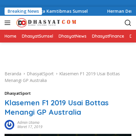
Langsung ke konten
am Kompak Jaga Kamtibmas Sumsel
Breaking News
Herman Deru Resmik
Home
DhasyatSumsel
DhasyatNews
DhasyatFinance
Dha
Beranda
DhasyatSport
Klasemen F1 2019 Usai Bottas
Menangi GP Australia
DhasyatSport
Klasemen F1 2019 Usai Bottas
Menangi GP Australia
Admin Utama
Maret 17, 2019