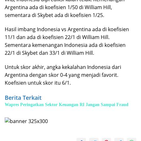
Argentina ada di koefisien 1/50 di William Hill,
sementara di Skybet ada di koefisien 1/25.
Hasil imbang Indonesia vs Argentina ada di koefisien
11/1 dan ada di koefisien 22/1 di William Hill.
Sementara kemenangan Indonesia ada di koefisien
22/1 di Skybet dan 33/1 di William Hill.
Untuk skor akhir, angka kekalahan Indonesia dari
Argentina dengan skor 0-4 yang menjadi favorit.
Koefisien untuk skor itu 6/1.
Berita Terkait
Wapres Peringatkan Sektor Keuangan RI Jangan Sampai Fraud