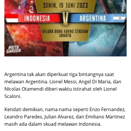
Argentina tak akan diperkuat tiga bintangnya saat
melawan Argentina. Lionel Messi, Angel Di Maria, dan
NIcolas Otamendi diberi waktu istirahat oleh Lionel
Scaloni.
Kendati demikian, nama-nama seperti Enzo Fernandez,
Leandro Paredes, Julian Alvarez, dan Emiliano Martinez
masih ada dalam skuad melawan Indonesia.