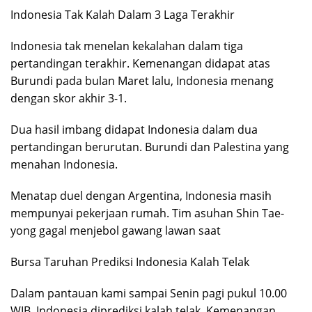
Indonesia Tak Kalah Dalam 3 Laga Terakhir
Indonesia tak menelan kekalahan dalam tiga
pertandingan terakhir. Kemenangan didapat atas
Burundi pada bulan Maret lalu, Indonesia menang
dengan skor akhir 3-1.
Dua hasil imbang didapat Indonesia dalam dua
pertandingan berurutan. Burundi dan Palestina yang
menahan Indonesia.
Menatap duel dengan Argentina, Indonesia masih
mempunyai pekerjaan rumah. Tim asuhan Shin Tae-
yong gagal menjebol gawang lawan saat
Bursa Taruhan Prediksi Indonesia Kalah Telak
Dalam pantauan kami sampai Senin pagi pukul 10.00
WIB, Indonesia diprediksi kalah telak. Kemenangan