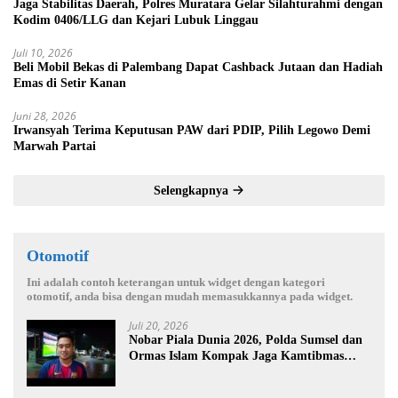
Jaga Stabilitas Daerah, Polres Muratara Gelar Silahturahmi dengan
Kodim 0406/LLG dan Kejari Lubuk Linggau
Juli 10, 2026
Beli Mobil Bekas di Palembang Dapat Cashback Jutaan dan Hadiah
Emas di Setir Kanan
Juni 28, 2026
Irwansyah Terima Keputusan PAW dari PDIP, Pilih Legowo Demi
Marwah Partai
Selengkapnya
Otomotif
Ini adalah contoh keterangan untuk widget dengan kategori
otomotif, anda bisa dengan mudah memasukkannya pada widget.
Juli 20, 2026
Nobar Piala Dunia 2026, Polda Sumsel dan
Ormas Islam Kompak Jaga Kamtibmas
Sumsel