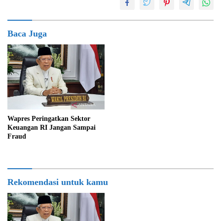
Baca Juga
Wapres Peringatkan Sektor
Keuangan RI Jangan Sampai
Fraud
Rekomendasi untuk kamu