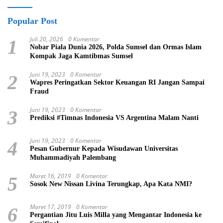
Popular Post
Juli 20, 2026
0 Komentar
1
Nobar Piala Dunia 2026, Polda Sumsel dan Ormas Islam
Kompak Jaga Kamtibmas Sumsel
Juni 19, 2023
0 Komentar
2
Wapres Peringatkan Sektor Keuangan RI Jangan Sampai
Fraud
Juni 19, 2023
0 Komentar
3
Prediksi #Timnas Indonesia VS Argentina Malam Nanti
Juni 19, 2023
0 Komentar
4
Pesan Gubernur Kepada Wisudawan Universitas
Muhammadiyah Palembang
Maret 16, 2019
0 Komentar
5
Sosok New Nissan Livina Terungkap, Apa Kata NMI?
Maret 17, 2019
0 Komentar
6
Pergantian Jitu Luis Milla yang Mengantar Indonesia ke