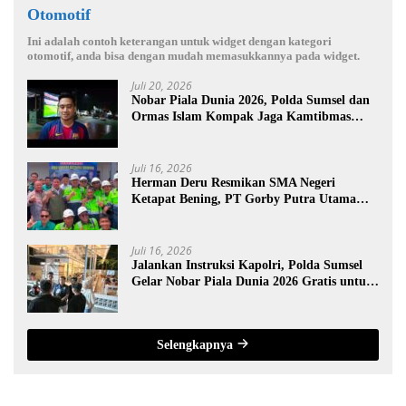
Otomotif
Ini adalah contoh keterangan untuk widget dengan kategori
otomotif, anda bisa dengan mudah memasukkannya pada widget.
Juli 20, 2026
Nobar Piala Dunia 2026, Polda Sumsel dan
Ormas Islam Kompak Jaga Kamtibmas
Sumsel
Juli 16, 2026
Herman Deru Resmikan SMA Negeri
Ketapat Bening, PT Gorby Putra Utama
Dukung Pemerataan Pendidikan di
Muratara
Juli 16, 2026
Jalankan Instruksi Kapolri, Polda Sumsel
Gelar Nobar Piala Dunia 2026 Gratis untuk
Warga
Selengkapnya