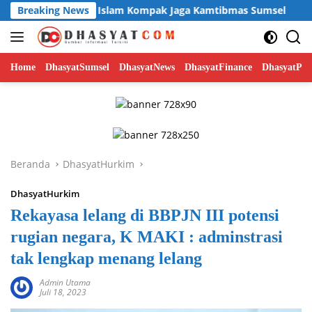
Langsung
an Ormas Islam Kompak Jaga Kamtibmas Sumsel
Breaking News
Herman 
ke
konten
Home
DhasyatSumsel
DhasyatNews
DhasyatFinance
DhasyatPoli
Beranda
DhasyatHurkim
DhasyatHurkim
Rekayasa lelang di BBPJN III potensi
rugian negara, K MAKI : adminstrasi
tak lengkap menang lelang
Admin Utama
Juli 18, 2023