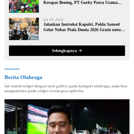
Ketapat Bening, PT Gorby Putra Utama
Dukung Pemerataan Pendidikan di
Muratara
Juli 16, 2026
Jalankan Instruksi Kapolri, Polda Sumsel
Gelar Nobar Piala Dunia 2026 Gratis untuk
Warga
Selengkapnya
Berita Olahraga
Ini contoh widget dengan style gallery pada kategori olahraga, anda bisa
mengaturnya pada widget recent post wpberita.