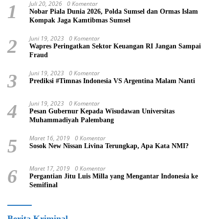
Juli 20, 2026
0 Komentar
1
Nobar Piala Dunia 2026, Polda Sumsel dan Ormas Islam
Kompak Jaga Kamtibmas Sumsel
Juni 19, 2023
0 Komentar
2
Wapres Peringatkan Sektor Keuangan RI Jangan Sampai
Fraud
Juni 19, 2023
0 Komentar
3
Prediksi #Timnas Indonesia VS Argentina Malam Nanti
Juni 19, 2023
0 Komentar
4
Pesan Gubernur Kepada Wisudawan Universitas
Muhammadiyah Palembang
Maret 16, 2019
0 Komentar
5
Sosok New Nissan Livina Terungkap, Apa Kata NMI?
Maret 17, 2019
0 Komentar
6
Pergantian Jitu Luis Milla yang Mengantar Indonesia ke
Semifinal
Berita Kriminal