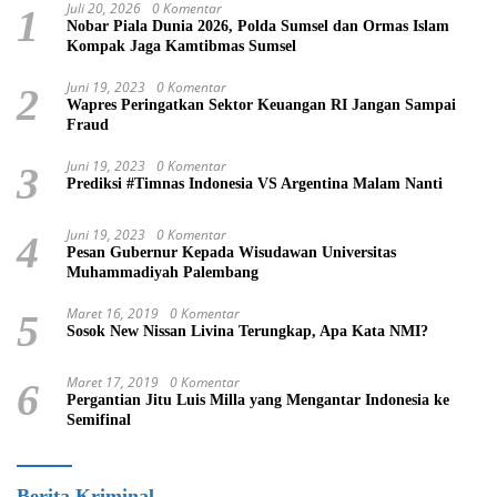
Juli 20, 2026
0 Komentar
1
Nobar Piala Dunia 2026, Polda Sumsel dan Ormas Islam
Kompak Jaga Kamtibmas Sumsel
Juni 19, 2023
0 Komentar
2
Wapres Peringatkan Sektor Keuangan RI Jangan Sampai
Fraud
Juni 19, 2023
0 Komentar
3
Prediksi #Timnas Indonesia VS Argentina Malam Nanti
Juni 19, 2023
0 Komentar
4
Pesan Gubernur Kepada Wisudawan Universitas
Muhammadiyah Palembang
Maret 16, 2019
0 Komentar
5
Sosok New Nissan Livina Terungkap, Apa Kata NMI?
Maret 17, 2019
0 Komentar
6
Pergantian Jitu Luis Milla yang Mengantar Indonesia ke
Semifinal
Berita Kriminal