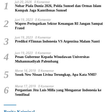
Juli 20, 2026
0 Komentar
1
Nobar Piala Dunia 2026, Polda Sumsel dan Ormas Islam
Kompak Jaga Kamtibmas Sumsel
Juni 19, 2023
0 Komentar
2
Wapres Peringatkan Sektor Keuangan RI Jangan Sampai
Fraud
Juni 19, 2023
0 Komentar
3
Prediksi #Timnas Indonesia VS Argentina Malam Nanti
Juni 19, 2023
0 Komentar
4
Pesan Gubernur Kepada Wisudawan Universitas
Muhammadiyah Palembang
Maret 16, 2019
0 Komentar
5
Sosok New Nissan Livina Terungkap, Apa Kata NMI?
Maret 17, 2019
0 Komentar
6
Pergantian Jitu Luis Milla yang Mengantar Indonesia ke
Semifinal
Berita Kriminal