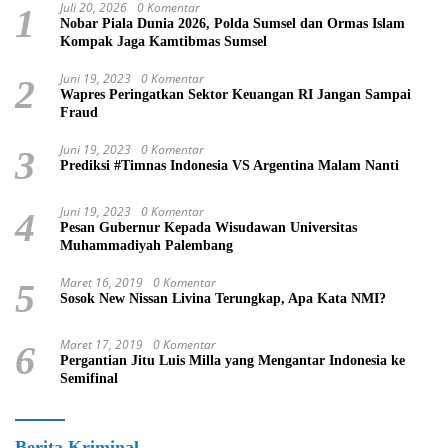
Juli 20, 2026
0 Komentar
1
Nobar Piala Dunia 2026, Polda Sumsel dan Ormas Islam
Kompak Jaga Kamtibmas Sumsel
Juni 19, 2023
0 Komentar
2
Wapres Peringatkan Sektor Keuangan RI Jangan Sampai
Fraud
Juni 19, 2023
0 Komentar
3
Prediksi #Timnas Indonesia VS Argentina Malam Nanti
Juni 19, 2023
0 Komentar
4
Pesan Gubernur Kepada Wisudawan Universitas
Muhammadiyah Palembang
Maret 16, 2019
0 Komentar
5
Sosok New Nissan Livina Terungkap, Apa Kata NMI?
Maret 17, 2019
0 Komentar
6
Pergantian Jitu Luis Milla yang Mengantar Indonesia ke
Semifinal
Berita Kriminal