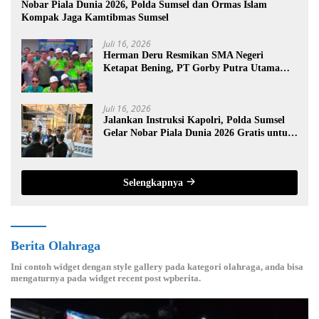
Nobar Piala Dunia 2026, Polda Sumsel dan Ormas Islam
Kompak Jaga Kamtibmas Sumsel
Juli 16, 2026
Herman Deru Resmikan SMA Negeri
Ketapat Bening, PT Gorby Putra Utama
Dukung Pemerataan Pendidikan di
Muratara
Juli 16, 2026
Jalankan Instruksi Kapolri, Polda Sumsel
Gelar Nobar Piala Dunia 2026 Gratis untuk
Warga
Selengkapnya
Berita Olahraga
Ini contoh widget dengan style gallery pada kategori olahraga, anda bisa
mengaturnya pada widget recent post wpberita.