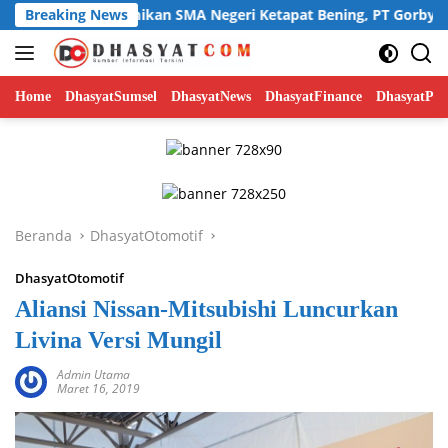
Langsung
eru Resmikan SMA Negeri Ketapat Bening, PT Gorby Putra Utam
Breaking News
ke
konten
Home
DhasyatSumsel
DhasyatNews
DhasyatFinance
DhasyatPoli
Beranda
DhasyatOtomotif
DhasyatOtomotif
Aliansi Nissan-Mitsubishi Luncurkan
Livina Versi Mungil
Admin Utama
Maret 16, 2019