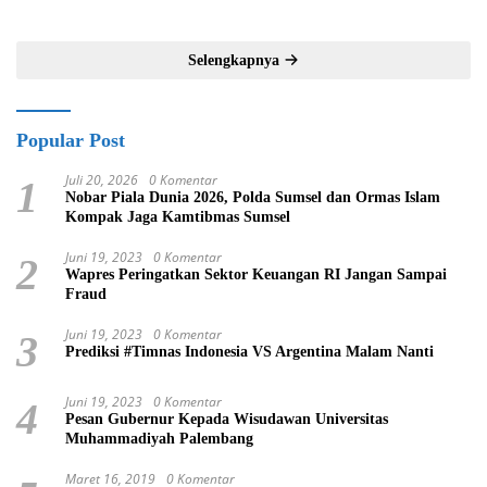
Pemerataan Pendidikan di
Muratara
Selengkapnya
Popular Post
Juli 20, 2026
0 Komentar
1
Nobar Piala Dunia 2026, Polda Sumsel dan Ormas Islam
Kompak Jaga Kamtibmas Sumsel
Juni 19, 2023
0 Komentar
2
Wapres Peringatkan Sektor Keuangan RI Jangan Sampai
Fraud
Juni 19, 2023
0 Komentar
3
Prediksi #Timnas Indonesia VS Argentina Malam Nanti
Juni 19, 2023
0 Komentar
4
Pesan Gubernur Kepada Wisudawan Universitas
Muhammadiyah Palembang
Maret 16, 2019
0 Komentar