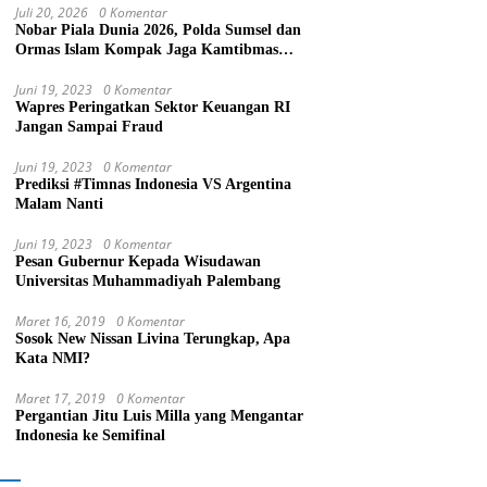
Juli 20, 2026
0 Komentar
Nobar Piala Dunia 2026, Polda Sumsel dan
Ormas Islam Kompak Jaga Kamtibmas
Sumsel
Juni 19, 2023
0 Komentar
Wapres Peringatkan Sektor Keuangan RI
Jangan Sampai Fraud
Juni 19, 2023
0 Komentar
Prediksi #Timnas Indonesia VS Argentina
Malam Nanti
Juni 19, 2023
0 Komentar
Pesan Gubernur Kepada Wisudawan
Universitas Muhammadiyah Palembang
Maret 16, 2019
0 Komentar
Sosok New Nissan Livina Terungkap, Apa
Kata NMI?
Maret 17, 2019
0 Komentar
Pergantian Jitu Luis Milla yang Mengantar
Indonesia ke Semifinal