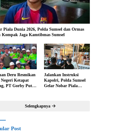
r Piala Dunia 2026, Polda Sumsel dan Ormas
m Kompak Jaga Kamtibmas Sumsel
an Deru Resmikan
Jalankan Instruksi
Negeri Ketapat
Kapolri, Polda Sumsel
ng, PT Gorby Putra
Gelar Nobar Piala
ma Dukung
Dunia 2026 Gratis
rataan Pendidikan
untuk Warga
uratara
Selengkapnya
ular Post