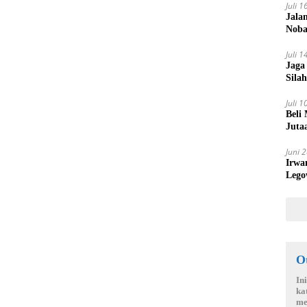
Juli 
Jala
Noba
Juli 
Jaga
Sila
Lubu
Juli 
Beli
Juta
Juni 
Irwa
Lego
O
In
ka
me