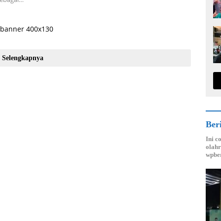
Selengkapnya
Ber
Ini c
olahr
wpber