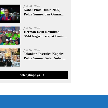
Juli 20, 2026
Nobar Piala Dunia 2026,
Polda Sumsel dan Ormas
Islam Kompak Jaga
Kamtibmas Sumsel
Juli 16, 2026
Herman Deru Resmikan
SMA Negeri Ketapat Bening,
PT Gorby Putra Utama
Dukung Pemerataan
Pendidikan di Muratara
Juli 16, 2026
Jalankan Instruksi Kapolri,
Polda Sumsel Gelar Nobar
Piala Dunia 2026 Gratis
untuk Warga
Selengkapnya