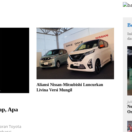
B
In
da
Aliansi Nissan-Mitsubishi Luncurkan
Livina Versi Mungil
Jul
No
ap, Apa
Or
coran Toyota
sebagai…