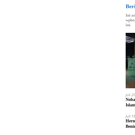
Ber
Ini a
wpber
ini.
Juli 
Noba
Isla
Juli 
Herm
Beni
Pend