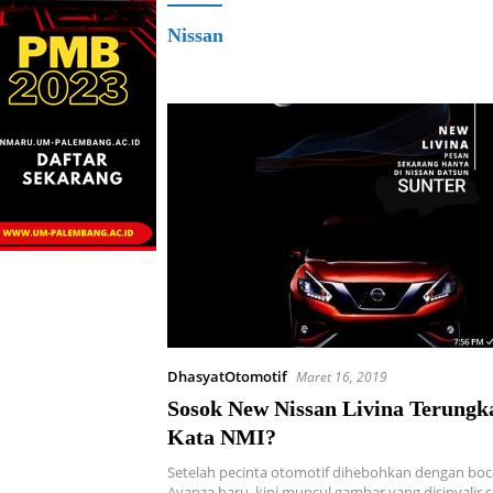
Nissan
DhasyatOtomotif
Maret 16, 2019
Sosok New Nissan Livina Terungk
Kata NMI?
Setelah pecinta otomotif dihebohkan dengan bo
Avanza baru, kini muncul gambar yang disinyalir 