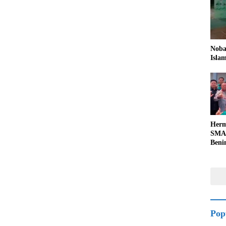
Noba
Isla
Herm
SMA 
Beni
Uta
Peme
di M
Pop