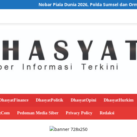
Nobar Piala Dunia 2026, Polda Sumsel dan Ormas Islam
DhasyatFinance
DhasyatPolitik
DhasyatOpini
DhasyatHurkim
atCom
Pedoman Media Siber
Privacy Policy
Redaksi