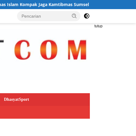
 Kompak Jaga Kamtibmas Sumsel
Herman Deru Resmikan 
tutup
DhasyatSport