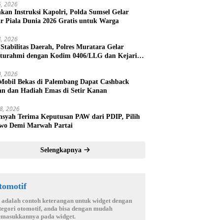
16, 2026
nkan Instruksi Kapolri, Polda Sumsel Gelar
r Piala Dunia 2026 Gratis untuk Warga
14, 2026
 Stabilitas Daerah, Polres Muratara Gelar
hturahmi dengan Kodim 0406/LLG dan Kejari
k Linggau
10, 2026
 Mobil Bekas di Palembang Dapat Cashback
an dan Hadiah Emas di Setir Kanan
28, 2026
nsyah Terima Keputusan PAW dari PDIP, Pilih
wo Demi Marwah Partai
Selengkapnya
tomotif
i adalah contoh keterangan untuk widget dengan
tegori otomotif, anda bisa dengan mudah
masukkannya pada widget.